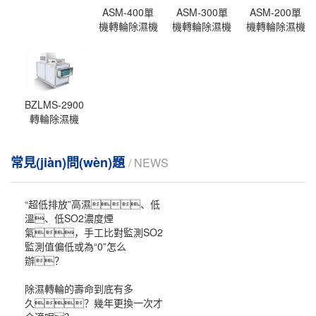
ASM-400單
ASM-300單
ASM-200單
機轉輪除濕機
機轉輪除濕機
機轉輪除濕機
BZLMS-2900
轉輪除濕機
常見(jiàn)問(wèn)題
/ NEWS
“超低排放”高濕、低
溫、低SO2濃度煙
氣，手工比對監測SO2
監測值偏低或為“0”怎么
辦？
除濕轉輪的壽命到底有多
久？幾年更換一次才