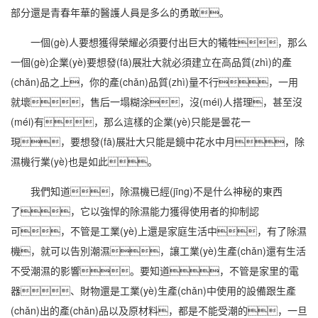
部分還是青春年華的醫護人員是多么的勇敢。
一個(gè)人要想獲得榮耀必須要付出巨大的犧牲，那么
一個(gè)企業(yè)要想發(fā)展壯大就必須建立在
高品質(zhì)
的產
(chǎn)品之上，你的產(chǎn)品質(zhì)量不行，一用
就壞，售后一塌糊涂，沒(méi)人搭理，甚至沒
(méi)有，那么這樣的企業(yè)只能是曇花一
現，要想發(fā)展壯大只能是鏡中花水中月，
除
濕
機行業(yè)也是如此。
我們知道，除濕機已經(jīng)不是什么神秘的東西
了，它以強悍的除濕能力獲得使用者的抑制認
可，不管是工業(yè)上還是家庭生活中，有了除濕
機，就可以告別潮濕，讓工業(yè)生產(chǎn)還有生活
不受潮濕的影響。要知道，不管是家里的
電
器
、財物還是工業(yè)生產(chǎn)中使用的設備跟生產
(chǎn)出的產(chǎn)品以及原材料，都是不能受潮的，一旦