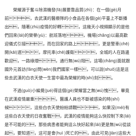
榮耀源于奮斗
除濕機
發(fā)展要靠品質(zhì)：在一個(gè)月
前，去武漢的醫療隊的小食品在各個(gè)平臺上不斷播
出，隨著(zhù)疫情的好轉，這幾天小視頻顯示的是他
們回來(lái)的榮譽(yù)：航班落地，機場(chǎng)以最高歡
迎儀式引接，而在回家的路上，更是警車(chē)
開(kāi)道，摩托車(chē)護衛，全城的人在路邊
歡迎，一路綠燈，通行無(wú)阻，這場(chǎng)面就跟
國外元首訪(fǎng)問(wèn)我們國家一樣，可以說(shuō)這是這
些去武漢的白衣天使一生當中最為榮耀的時(shí)刻。
不過(guò)小編覺(jué)得這個(gè)榮耀當之無(wú)愧，畢竟
在武漢疫情嚴重，醫護人員也不斷被感染的時(shí)
候，這些白衣天使紛紛請戰，如果沒(méi)有
這些白衣天使的日夜奮戰，武漢的疫情能夠這么快控制下來(lái)
是不可能的，那些病患者能夠這么快好起來(lái)更是無(wú)從談
起，要知道，這可是會(huì )死亡的，由此可見(jiàn)這些大