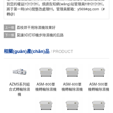
到您的權益，煩請告知網(wǎng)站管理員，
將于第一時(shí)間整改處理。管理員郵箱：y569#qq.com（#
轉@）
荔枝烘干用除濕機效果好
上一條
莫讓3D打印機步除濕機的后路
下一條
相關(guān)產(chǎn)品
/ PRODUCT
AZMS系列組
ASM-800單
ASM-600單
ASM-500單
合式轉輪除濕
機轉輪除濕機
機轉輪除濕機
機轉輪除濕機
機