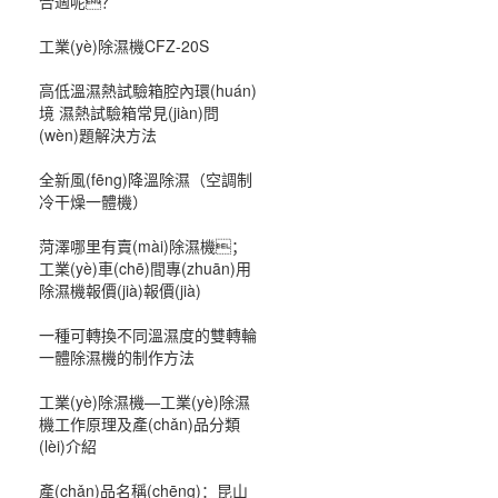
合適呢？
工業(yè)除濕機CFZ-20S
高低溫濕熱試驗箱腔內環(huán)
境 濕熱試驗箱常見(jiàn)問
(wèn)題解決方法
全新風(fēng)降溫除濕（空調制
冷干燥一體機）
菏澤哪里有賣(mài)除濕機；
工業(yè)車(chē)間專(zhuān)用
除濕機報價(jià)報價(jià)
一種可轉換不同溫濕度的雙轉輪
一體除濕機的制作方法
工業(yè)除濕機—工業(yè)除濕
機工作原理及產(chǎn)品分類
(lèi)介紹
產(chǎn)品名稱(chēng)：昆山