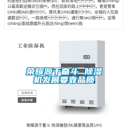
的是他們回來(lái)的榮譽(yù)：航班落地，機場(chǎng)
以最高歡迎儀式引接，而在回家的路上，更是警車
(chē)開(kāi)道，摩托車(chē)護衛，全城的人在路
邊歡迎，一路綠燈，通行無(wú)阻，這場
(chǎng)面就跟國外元首訪(fǎng)問(wèn)我
榮耀源于奮斗 除濕機發(fā)展要靠品質(zhì)