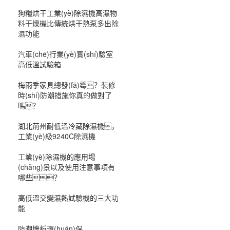
狗糧烘干工業(yè)除濕機高濕物
料干燥機比傳統烘干熱泵多出除
濕功能
汽車(chē)行業(yè)實(shí)驗室
高低溫試驗箱
梅雨季家具總發(fā)霉？裝修
時(shí)防潮措施你真的做對了
嗎？
湖北荊州耐低溫冷藏除濕機，
工業(yè)級9240C除濕機
工業(yè)除濕機的應用場
(chǎng)景以及使用注意事項有
哪些？
高低溫交變濕熱試驗機的三大功
能
防潮墻板環(huán)保