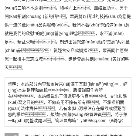
(wù)的三項基本原則，積極向上、團結互助、勇于
開(kāi)拓創(chuàng )新的精神，眾高將以精湛的技術(shù)為您提
供一流的產(chǎn)品與服務(wù)。我們本著(zhù)“您的滿(mǎn)意
就是我們的欣慰”的經(jīng)營(yíng)理念，永不滿(mǎn)
足、精益求精，制造出讓您滿(mǎn)意的“眾高”系列產
(chǎn)品?！氨娙耸安窕鹧娓摺?，眾高同仁愿與
您一起攜手眾志成城、步步登高共創(chuàng )美好的明
天。
聲明：本站部分內容和圖片來(lái)源于互聯(lián)網(wǎng)，經
(jīng)本站整理和編輯，版權歸原作者所
有，本站轉載出于傳遞更多信息、交流和學
(xué)習之目的，不做商用不擁有所有權，不承擔相關
(guān)法律責任。若有來(lái)源標注存在錯誤或侵犯到
您的權益，煩請告知網(wǎng)站管理員，將于第
一時(shí)間整改處理。管理員郵箱：y569#qq.com（#轉@）