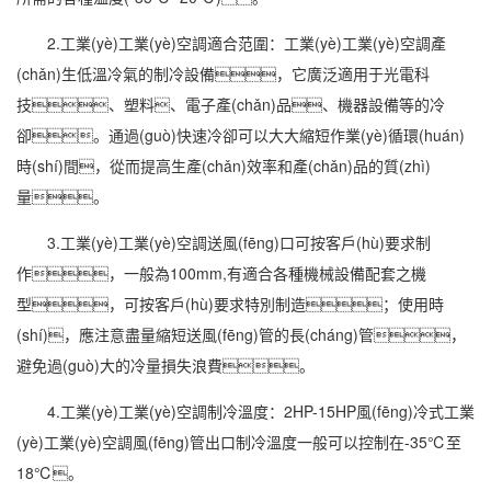
2.工業(yè)工業(yè)空調適合范圍：工業(yè)工業(yè)空調產
(chǎn)生低溫冷氣的制冷設備，它廣泛適用于光電科
技、塑料、電子產(chǎn)品、機器設備等的冷
卻。通過(guò)快速冷卻可以大大縮短作業(yè)循環(huán)
時(shí)間，從而提高生產(chǎn)效率和產(chǎn)品的質(zhì)
量。
3.工業(yè)工業(yè)空調送風(fēng)口可按客戶(hù)要求制
作，一般為100mm,有適合各種機械設備配套之機
型，可按客戶(hù)要求特別制造；使用時
(shí)，應注意盡量縮短送風(fēng)管的長(cháng)管，
避免過(guò)大的冷量損失浪費。
4.工業(yè)工業(yè)空調制冷溫度：2HP-15HP風(fēng)冷式工業
(yè)工業(yè)空調風(fēng)管出口制冷溫度一般可以控制在-35℃至
18℃。