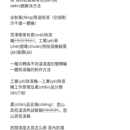
(wèn)題解決方法
全新風(fēng)降溫除濕（空調制
冷干燥一體機）
菏澤哪里有賣(mài)除濕
機；工業(yè)車
(chē)間專(zhuān)用除濕機報價
(jià)報價(jià)
一種可轉換不同溫濕度的雙轉輪
一體除濕機的制作方法
工業(yè)除濕機—工業(yè)除濕
機工作原理及產(chǎn)品分類
(lèi)介紹
產(chǎn)品名稱(chēng)：昆山
高低溫濕熱試驗箱，昆
山高低溫箱
房間濕度太高怎么辦 室內防潮