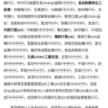
器、MOVCD晶體生長(cháng)爐等；
食品制藥與化工
設備：
研磨機、反應釜、分散機、粉碎機、涂
布機、
除濕機
攪拌冷卻罐等設備，應用行業(yè)產(chǎn)品
如：油墨耗材、電池、制藥、食品；
印刷行業(yè)：
印刷機、曝光機、絲印機、UV固化
機、冷卻輸送隧道等；
傳統行業(yè)：
橡塑行業(yè)設
備、電鍍氧化設備、焊接切割設備、激光
設備、機床與液壓設備、食品與果漿冷卻
等；
生產(chǎn)工藝控溫：
定型、混
合、真空、涂裝、干燥、粉
碎、萃取、分離、防腐、空
分、潔凈、暖通、工控、
儀器冷卻等范圍覆蓋整個(gè)工業(yè)的生產(chǎn)，且經
(jīng)過(guò)眾高研發(fā)人員有針對性的對各行業(yè)進(jìn)測
試，其效果可以和國外引進(jìn)的相同設備媲美。
眾高堅持以人為本、提
高質(zhì)量
、完善服務