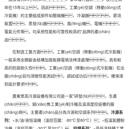
命在15年以上。因此，工業(yè)空調（移動(dòng)式
冷氣機）的主要組成部件如壓縮機、冷凝器、節流
裝置、蒸發(fā)器、風(fēng)機、電機、
電氣元件等，均采用性能和可靠性較高的*品牌的產(chǎn)
品。
在制造工藝方面，工業(yè)空調（移動(dòng)式冷氣機）
一般采用全鋼鈑金結構加面板靜電噴涂烤漆處理。具有較
高的防腐耐久性。工業(yè)空調（移動(dòng)式冷氣機）在出
廠(chǎng)前均須做性能測試，調試成功后，確保達
到設計要求。
廣東眾高冷源設備有限公司是一家*研發(fā)、生產
(chǎn)、銷(xiāo)售工業(yè)制冷機及溫濕度控設備的廠
(chǎng)商。主要產(chǎn)品分為冷源和空調系列。
冷源
系
列：
«水/油/液恒溫機（溫控范圍：-80℃至80℃）；«低溫氣體制
冷機（溫控范圍：-30℃至20℃）。
空調系列：
«高低溫特種工業