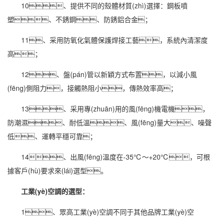
10、提供不同的殼體材質(zhì)選擇：鋼板噴
塑、不銹鋼、防銹鋁合金；
11
、采用防氧化氣體保護焊接工藝，系統內清潔度
高；
12、盤(pán)管以新穎方式布置，以減小風
(fēng)側阻力，接觸熱阻小，傳熱效率高；
13、采用專(zhuān)用的風(fēng)機電機，
防潮
濕、耐低溫、風(fēng)量大、噪聲
低、運轉平穩可靠；
14、出風(fēng)溫度在-35℃～+20℃，可根
據客戶(hù)要求來(lái)選型。
工業(yè)空調
的選型：
1、眾高工業(yè)空調不同于其他品牌工業(yè)空