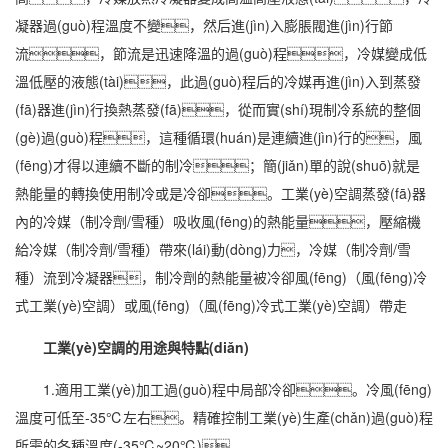
凝器過(guò)程溫度不變，然后進(jìn)入膨脹閥進(jìn)行節
流，節流是迅速降溫的過(guò)程，冷媒變成低
溫低壓的液態(tài)，此過(guò)程后的冷媒再進(jìn)入到蒸發
(fā)器進(jìn)行換熱蒸發(fā)，從而實(shí)現制冷系統的整個
(gè)過(guò)程，這種循環(huán)是連續進(jìn)行的，風
(fēng)才得以連續不斷的制冷；簡(jiǎn)單的說(shuō)就是
熱能量的轉換使用制冷或是冷卻。工業(yè)空調蒸發(fā)器
內的冷媒（制冷劑/雪種）吸收風(fēng)的熱能量，壓縮機
給冷媒（制冷劑/雪種）帶來(lái)動(dòng)力，冷媒（制冷劑/雪
種）流到冷凝器，制冷劑的熱能量被冷卻風(fēng)（風(fēng)冷
式工業(yè)空調）或風(fēng)（風(fēng)冷式工業(yè)空調）帶走
工業(yè)空調
的用途與特點(diǎn)
1.適用工業(yè)加工過(guò)程中局部冷卻。冷風(fēng)
溫度可低至-35℃左右。精確控制工業(yè)生產(chǎn)過(guò)程
所需的各種溫度(-35℃~20℃)。