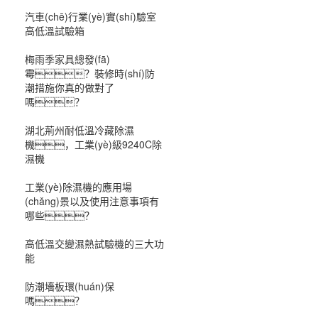
汽車(chē)行業(yè)實(shí)驗室
高低溫試驗箱
梅雨季家具總發(fā)
霉？裝修時(shí)防
潮措施你真的做對了
嗎？
湖北荊州耐低溫冷藏除濕
機，工業(yè)級9240C除
濕機
工業(yè)除濕機的應用場
(chǎng)景以及使用注意事項有
哪些？
高低溫交變濕熱試驗機的三大功
能
防潮墻板環(huán)保
嗎？