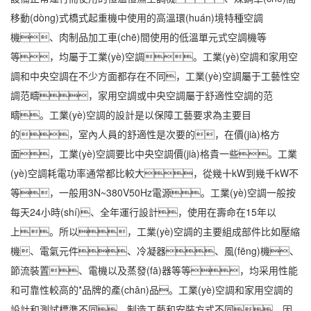
移動(dòng)式橋式起重機中使用的高溫環(huán)境特種空調
機、肉制品加工車(chē)間使用的低溫單元式空調機等
等，均屬于工業(yè)空調。工業(yè)空調和家用空
調和中央空調在不少方面都存在不同，工業(yè)空調屬于工藝性空
調范疇，家用空調或中央空調屬于舒適性空調的范
疇。工業(yè)空調的設計是以保障工藝要求為主要目
的，室內人員的舒適性是次要的，在價(jià)格方
面，工業(yè)空調要比中央空調價(jià)格貴一些。工業
(yè)空調耗電功率通常都比較大，從幾十kW到幾千kW不
等，一般用3N~380V50Hz電源。工業(yè)空調一般按
每天24小時(shí)、全年運行設計，使用在壽命在15年以
上。所以，工業(yè)空調的主要組成部件比如壓縮
機、電氣元件、冷凝器、風(fēng)機、
節流裝置、電機以及蒸發(fā)器等等，均采用性能
和可靠性較高的*品牌的產(chǎn)品。工業(yè)空調和家用空調的
設計和測試標準不同，制造工藝和安裝方式不同，因