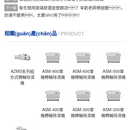
衛生間用玻璃膠還是塑鋼泥？幸虧老師傅提醒，
下一條
防潮不變黑，太實(shí)用了！
相關(guān)產(chǎn)品
/ PRODUCT
AZMS系列組
ASM-800單
ASM-600單
ASM-500單
合式轉輪除濕
機轉輪除濕機
機轉輪除濕機
機轉輪除濕機
機
ASM-400單
ASM-300單
ASM-200單
機轉輪除濕機
機轉輪除濕機
機轉輪除濕機