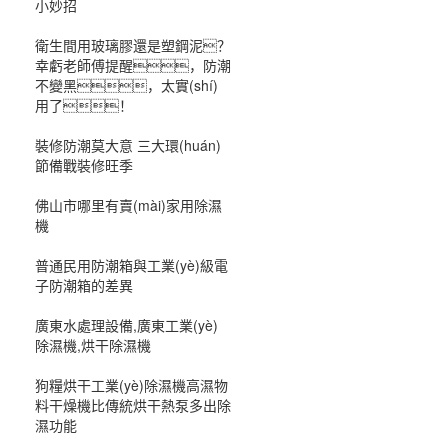
小妙招
衛生間用玻璃膠還是塑鋼泥？
幸虧老師傅提醒，防潮
不變黑，太實(shí)
用了！
裝修防潮莫大意 三大環(huán)
節備戰裝修旺季
佛山市哪里有賣(mài)家用除濕
機
普通民用防潮箱與工業(yè)級電
子防潮箱的差異
廣東水處理設備,廣東工業(yè)
除濕機,烘干除濕機
狗糧烘干工業(yè)除濕機高濕物
料干燥機比傳統烘干熱泵多出除
濕功能