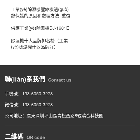
工業(yè)除濕機壓縮機過(guò)
熱保護的原因和處理方法_重復
供應工業(yè)除濕機DJ-1681E
除濕機十大品牌排名榜（工業
(yè)除濕機什么品牌好）
聯(lián)系我們
Contact us
手機號：133-6050-3273
微信號：133-6050-3273
公司地址：廣東深圳坪山區青松西路8號鴻合科技園
二維碼
QR code