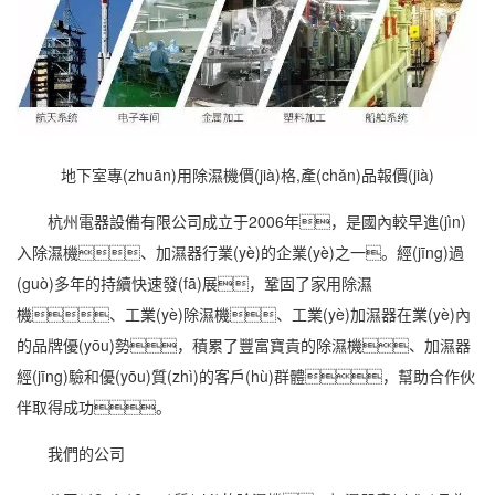
地下室專(zhuān)用除濕機價(jià)格,產(chǎn)品報價(jià)
杭州
電器
設備有限公司成立于2006年，是國內較早進(jìn)
入
除濕機
、
加濕器
行業(yè)的企業(yè)之一。經(jīng)過
(guò)多年的持續快速發(fā)展，鞏固了家用
除濕
機、
工業(yè)除濕機
、工業(yè)
加濕
器在業(yè)內
的品牌優(yōu)勢，積累了豐富寶貴的除濕機、加濕器
經(jīng)驗和優(yōu)質(zhì)的客戶(hù)群體，幫助合作伙
伴取得成功。
我們的公司