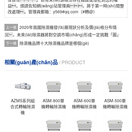
益，煩請告知網(wǎng)站管理員，將于第一時(shí)間整
改處理。管理員郵箱：y569#qq.com（#轉@）
2020年我國除濕機發(fā)展現狀分析及價(jià)格分布情
上一條
況，未來(lái)除濕器將對空調市場(chǎng)形成一定挑戰「圖」
除濕機品牌十大除濕機品牌是哪個(gè)
下一條
相關(guān)產(chǎn)品
/ PRODUCT
AZMS系列組
ASM-800單
ASM-600單
ASM-500單
合式轉輪除濕
機轉輪除濕機
機轉輪除濕機
機轉輪除濕機
機