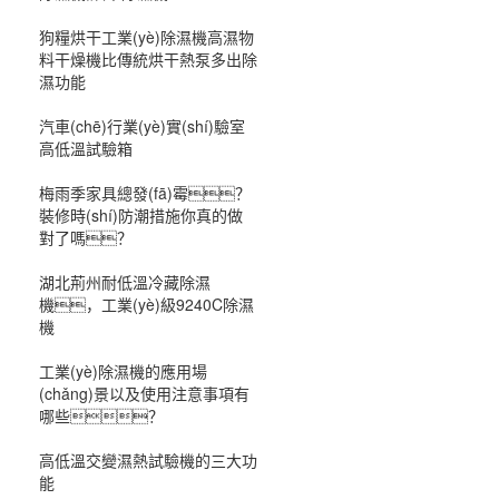
狗糧烘干工業(yè)除濕機高濕物
料干燥機比傳統烘干熱泵多出除
濕功能
汽車(chē)行業(yè)實(shí)驗室
高低溫試驗箱
梅雨季家具總發(fā)霉？
裝修時(shí)防潮措施你真的做
對了嗎？
湖北荊州耐低溫冷藏除濕
機，工業(yè)級9240C除濕
機
工業(yè)除濕機的應用場
(chǎng)景以及使用注意事項有
哪些？
高低溫交變濕熱試驗機的三大功
能